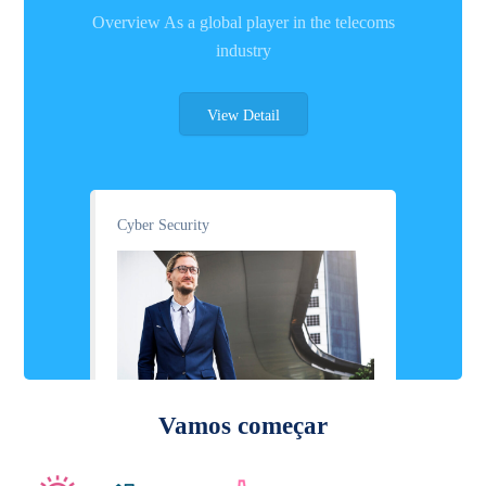
Overview As a global player in the telecoms
industry
View Detail
Cyber Security
Vamos começar